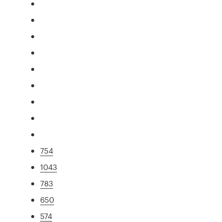
754
1043
783
650
574